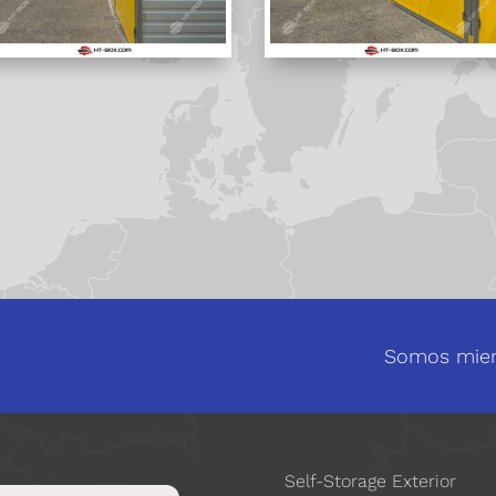
Somos miem
Self-Storage Exterior