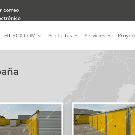
r correo
ectrónico
HT-BOX.COM
Productos
Servicios
Proyec
paña